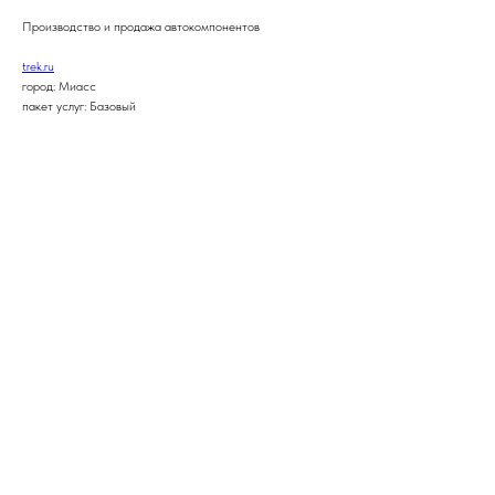
Производство и продажа автокомпонентов
trek.ru
город: Миасс
пакет услуг: Базовый