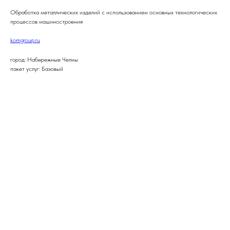
Обработка металлических изделий с использованием основных технологических
процессов машиностроения
komgroup.ru
город: Набережные Челны
пакет услуг: Базовый