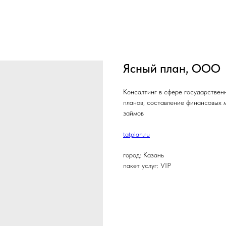
Ясный план, ООО
Консалтинг в сфере государствен
планов, составление финансовых м
займов
tatplan.ru
город: Казань
пакет услуг: VIP