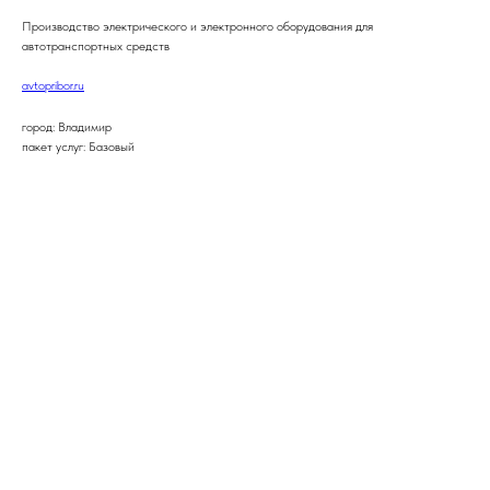
Производство электрического и электронного оборудования для
автотранспортных средств
avtopribor.ru
город: Владимир
пакет услуг: Базовый