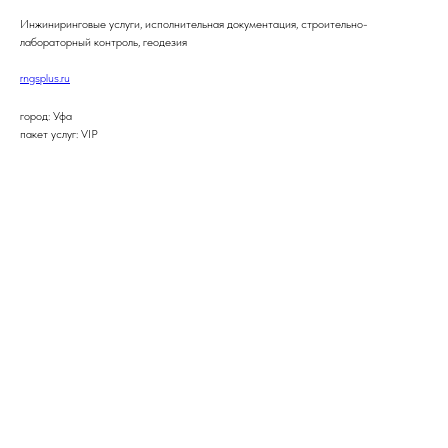
Инжиниринговые услуги, исполнительная документация, строительно-
лабораторный контроль, геодезия
rngsplus.ru
город: Уфа
пакет услуг: VIP