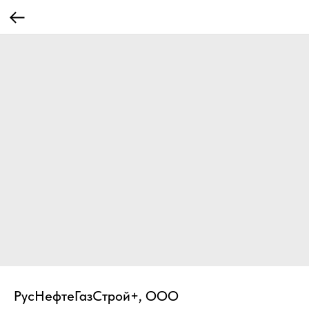
РусНефтеГазСтрой+, ООО