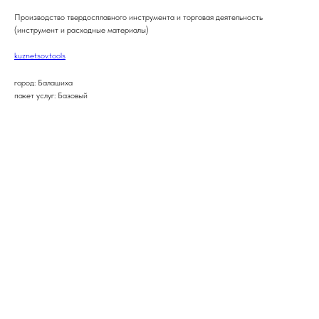
Производство твердосплавного инструмента и торговая деятельность
(инструмент и расходные материалы)
kuznetsov.tools
город: Балашиха
пакет услуг: Базовый