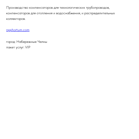
Производство компенсаторов для технологических трубопроводов,
компенсаторов для отопления и водоснабжения, и распределительных
коллекторов.
npphortum.com
город: Набережные Челны
пакет услуг: VIP