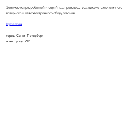
Занимается разработкой и серийным производством высокотехнологичного
лазерного и оптоэлектронного оборудования.
lsystems.ru
город: Санкт-Петербург
пакет услуг: VIP