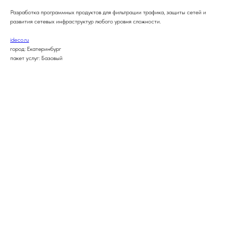
Разработка программных продуктов для фильтрации трафика, защиты сетей и
развития сетевых инфраструктур любого уровня сложности.
ideco.ru
город: Екатеринбург
пакет услуг: Базовый