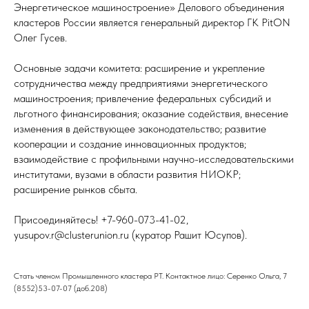
Энергетическое машиностроение» Делового объединения
кластеров России является генеральный директор ГК PitON
Олег Гусев.
Основные задачи комитета: расширение и укрепление
сотрудничества между предприятиями энергетического
машиностроения; привлечение федеральных субсидий и
льготного финансирования; оказание содействия, внесение
изменения в действующее законодательство; развитие
кооперации и создание инновационных продуктов;
взаимодействие с профильными научно-исследовательскими
институтами, вузами в области развития НИОКР;
расширение рынков сбыта.
Присоединяйтесь! ‪+7-960-073-41-02,
yusupov.r@clusterunion.ru (куратор Рашит Юсупов).
Стать членом Промышленного кластера РТ. Контактное лицо: Серенко Ольга, 7
(8552)53-07-07 (доб.208)