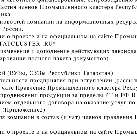
астия членов Промышленного кластера Республ
ика.
 новостей компании на информационных ресурса
 России.
и о проекте и на официальном на сайте Промы
н TATCLUSTER .RU*
 изменение и дополнение действующих законод
ировании полного пакета документов)
ой (ВУЗы, СУЗы Республики Татарстан)
ельности предприятия при вступлении (рассылк
и чате Правление Промышленного кластера Респ
 продвижении продукции за пределы РТ и РФ В
нием отдельного договора на оказание услуг п
а (Приложение2)
я компании в состав (и чат) членов правления
и о проекте и на официальном на сайте Промы