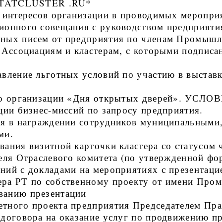
н TATCLUSTER .RU*
 интересов организации в проводимых меропри
ионного совещания с руководством предприят
ных писем от предприятия по членам Промышл
, Ассоциациям и кластерам, с которыми подпи
вление льготных условий по участию в выставк
по организации «Дня открытых дверей». УСЛОВ
ции бизнес-миссий по запросу предприятия.
ия в награждении сотрудников муниципальными
ми.
ания визитной карточки кластера со статусом 
еля Отраслевого комитета (по утвержденной фо
ий с докладами на мероприятиях с презентаци
ра РТ по собственному проекту от имени Пром
ванию презентации
тного проекта предприятия Председателем Прав
договора на оказание услуг по продвижению пр