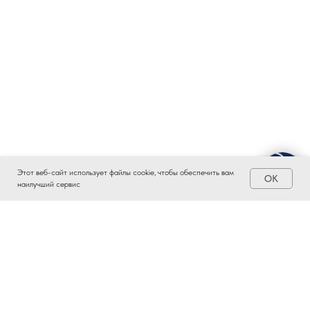
Этот веб-сайт использует файлы cookie, чтобы обеспечить вам
OK
наилучший сервис
ЗАИНТЕРЕСОВАЛО?
ВСТУПАЙТЕ В ПРОМЫШЛЕННЫЙ