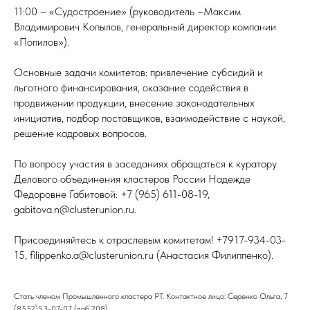
11:00 – «Судостроение» (руководитель –Максим
Владимирович Копылов, генеральный директор компании
«Попилов»).
Основные задачи комитетов: привлечение субсидий и
льготного финансирования, оказание содействия в
продвижении продукции, внесение законодательных
инициатив, подбор поставщиков, взаимодействие с наукой,
решение кадровых вопросов.
По вопросу участия в заседаниях обращаться к куратору
Делового объединения кластеров России Надежде
Федоровне Габитовой: +7 (965) 611-08-19,
gabitova.n@clusterunion.ru.
Присоединяйтесь к отраслевым комитетам! +7917-934-03-
15, filippenko.a@clusterunion.ru (Анастасия Филиппенко).
Стать членом Промышленного кластера РТ. Контактное лицо: Серенко Ольга, 7
(8552)53-07-07 (доб.208)