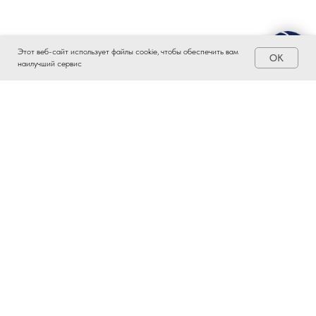
Этот веб-сайт использует файлы cookie, чтобы обеспечить вам
OK
наилучший сервис
ЗАИНТЕРЕСОВАЛО?
ВСТУПАЙТЕ В ПРОМЫШЛЕННЫЙ
КЛАСТЕР ТАТАРСТАНА!