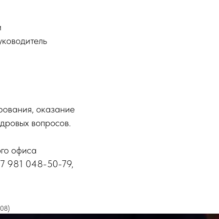
и
уководитель
рования, оказание
дровых вопросов.
ого офиса
+7 981 048-50-79,
208)