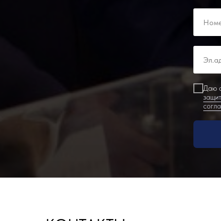
Даю с
защит
согл