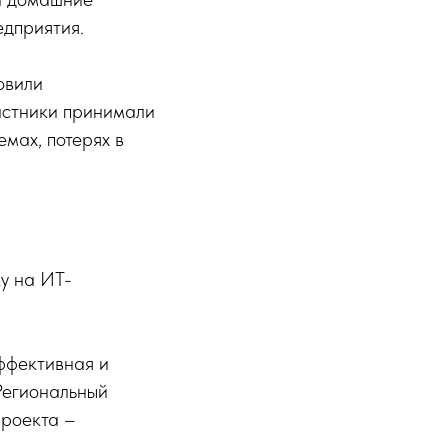
едприятия.
овили
частники принимали
мах, потерях в
у на ИТ-
ффективная и
Региональный
проекта –