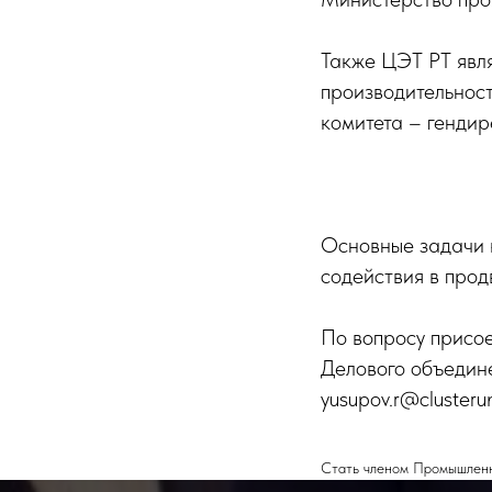
Также ЦЭТ РТ явл
производительност
комитета – генди
Основные задачи к
содействия в прод
По вопросу присое
Делового объедин
yusupov.r@clusterun
Стать членом Промышленно