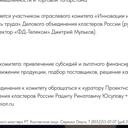
яется участником отраслевого комитета «Инновации 
ь труда» Делового объединения кластеров России (р
ректор «ФД-Телеком» Дмитрий Мульков).
омитета: привлечение субсидий и льготного финанси
вижении продукции, подбор поставщиков, решение ка
динения к комитету обращаться к куратору Проектн
ения кластеров России Рашиту Ринатовичу Юсупову:
ion.ru
го кластера РТ. Контактное лицо: Серенко Ольга, 7 (8552)53-07-07 (доб.