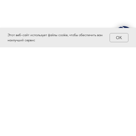
Этот веб-сайт использует файлы cookie, чтобы обеспечить вам
OK
наилучший сервис
ЗАИНТЕРЕСОВАЛО?
ВСТУПАЙТЕ В ПРОМЫШЛЕННЫЙ
КЛАСТЕР ТАТАРСТАНА!