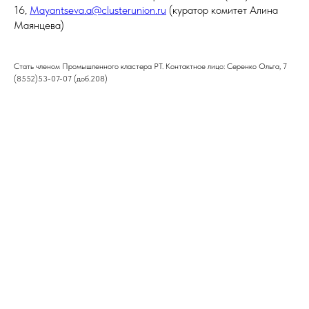
16,
Mayantseva.a@clusterunion.ru
(куратор комитет Алина
Маянцева)
Стать членом Промышленного кластера РТ. Контактное лицо: Серенко Ольга, 7
(8552)53-07-07 (доб.208)