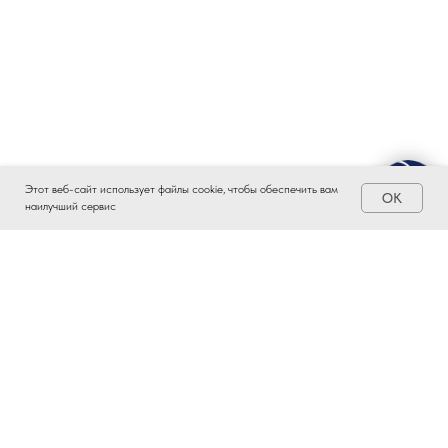
Этот веб-сайт использует файлы cookie, чтобы обеспечить вам
OK
наилучший сервис
ЗАИНТЕРЕСОВАЛО?
ВСТУПАЙТЕ В ПРОМЫШЛЕННЫЙ
КЛАСТЕР ТАТАРСТАНА!