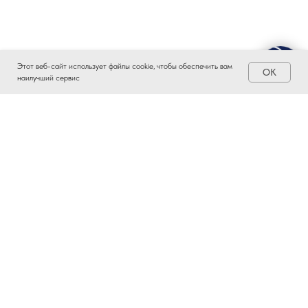
Этот веб-сайт использует файлы cookie, чтобы обеспечить вам
OK
наилучший сервис
ЗАИНТЕРЕСОВАЛО?
ВСТУПАЙТЕ В ПРОМЫШЛЕННЫЙ
КЛАСТЕР ТАТАРСТАНА!