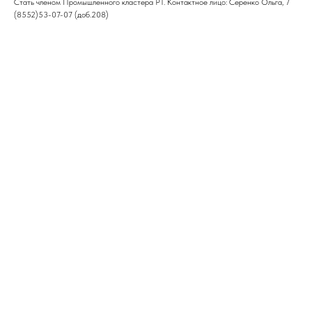
Стать членом Промышленного кластера РТ. Контактное лицо: Серенко Ольга, 7
(8552)53-07-07 (доб.208)