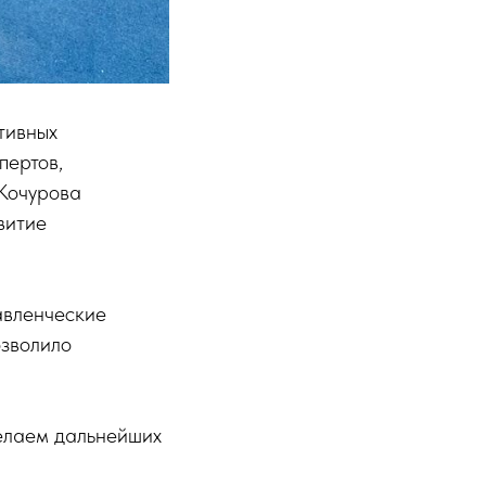
тивных
пертов,
 Кочурова
витие
авленческие
озволило
елаем дальнейших