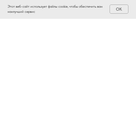
Этот веб-сайт использует файлы cookie, чтобы обеспечить вам
OK
наилучший сервис
ЗАИНТЕРЕСОВАЛО?
ВСТУПАЙТЕ В ПРОМЫШЛЕННЫЙ
КЛАСТЕР ТАТАРСТАНА!