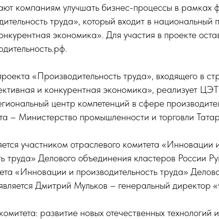
ют компаниям улучшать бизнес-процессы в рамках 
ительность труда», который входит в национальный 
нкурентная экономика». Для участия в проекте остав
дительность.рф.
оекта «Производительность труда», входящего в ст
ктивная и конкурентная экономика», реализует ЦЭТ 
егиональный центр компетенций в сфере производител
та – Министерство промышленности и торговли Татар
яется участником отраслевого комитета «Инновации 
ть труда» Делового объединения кластеров России Р
тета «Инновации и производительность труда» Делов
 является Дмитрий Мульков – генеральный директор 
омитета: развитие новых отечественных технологий 