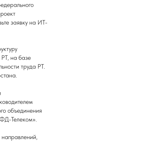
федерального
проект
ьте заявку на ИТ-
руктуру
РТ, на базе
ьности труда РТ.
стана.
и
уководителем
ого объединения
«ФД-Телеком».
и направлений,