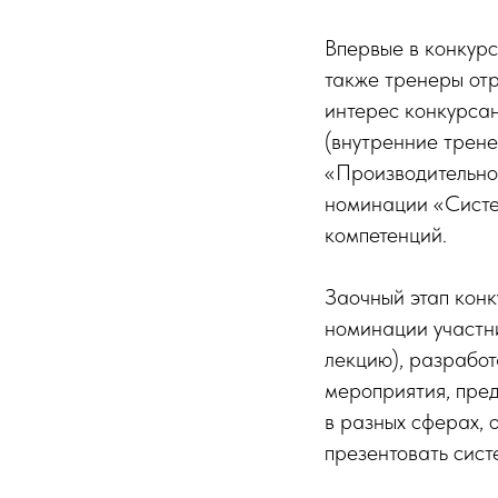
Впервые в конкур
также тренеры от
интерес конкурса
(внутренние трен
«Производительнос
номинации «Систе
компетенций.
Заочный этап конк
номинации участни
лекцию), разрабо
мероприятия, пре
в разных сферах, 
презентовать сист