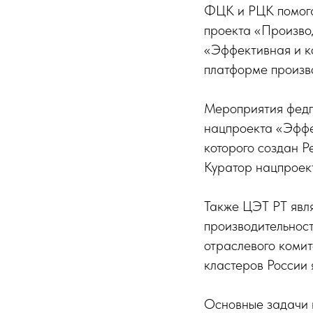
ФЦК и РЦК помога
проекта «Производ
«Эффективная и ко
платформе произво
Мероприятия федпр
нацпроекта «Эффе
которого создан Р
Куратор нацпроек
Также ЦЭТ РТ явл
производительнос
отраслевого коми
кластеров России
Основные задачи к