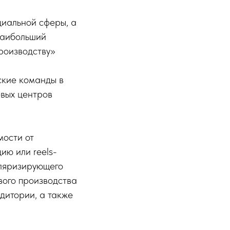
циальной сферы, а
наибольший
роизводству»
ские команды в
вых центров
мости от
ию или reels-
уляризирующего
вого производства
дитории, а также