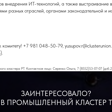
ов внедрения ИТ-технологий, а также выстраивание 
ями разных отраслей, органами законодательной и и
 комитету! +7 981 048-50-79, yusupov.r@clusterunion
).
го кластера РТ. Контактное лицо: Серенко Ольга, 7 (8552)53-07-07 (доб.
ЗАИНТЕРЕСОВАЛО?
 В ПРОМЫШЛЕННЫЙ КЛАСТЕР Т