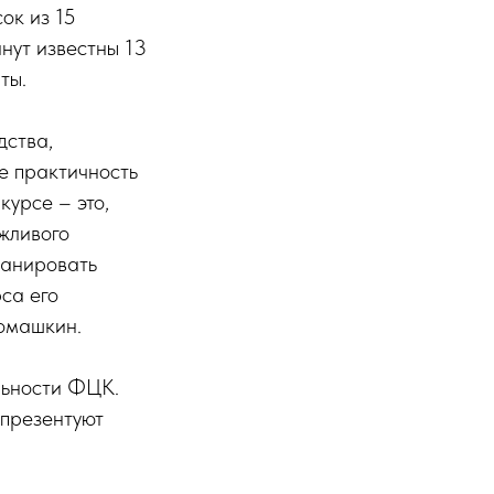
ок из 15
нут известны 13
ты.
дства,
же практичность
урсе – это,
жливого
ланировать
са его
омашкин.
льности ФЦК.
 презентуют