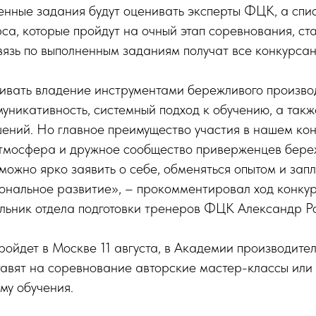
нные задания будут оценивать эксперты ФЦК, а спис
са, которые пройдут на очный этап соревнования, ста
язь по выполненным заданиям получат все конкурсан
ивать владение инструментами бережливого произво
муникативность, системный подход к обучению, а так
ний. Но главное преимущество участия в нашем конк
атмосфера и дружное сообщество приверженцев бере
 можно ярко заявить о себе, обменяться опытом и зап
ональное развитие», – прокомментировал ход конкур
альник отдела подготовки тренеров ФЦК Александр Р
ойдет в Москве 11 августа, в Академии производите
авят на соревнование авторские мастер-классы или
му обучения.