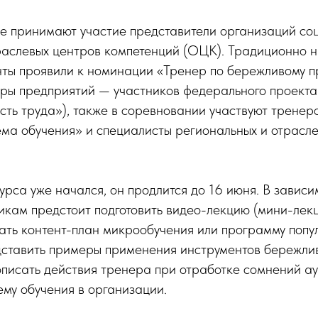
се принимают участие представители организаций со
раслевых центров компетенций (ОЦК). Традиционно 
нты проявили к номинации «Тренер по бережливому п
еры предприятий — участников федерального проекта
ть труда»), также в соревновании участвуют тренер
ма обучения» и специалисты региональных и отрасле
урса уже начался, он продлится до 16 июня. В зависи
кам предстоит подготовить видео-лекцию (мини-лекц
тать контент-план микрообучения или программу поп
дставить примеры применения инструментов бережли
описать действия тренера при отработке сомнений ау
ему обучения в организации.