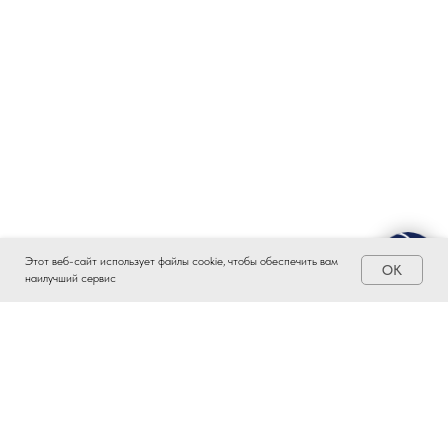
Этот веб-сайт использует файлы cookie, чтобы обеспечить вам
OK
наилучший сервис
ЗАИНТЕРЕСОВАЛО?
ВСТУПАЙТЕ В ПРОМЫШЛЕННЫЙ