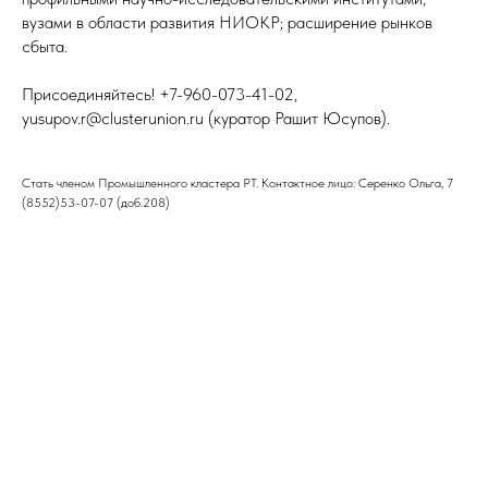
вузами в области развития НИОКР; расширение рынков
сбыта.
Присоединяйтесь! ‪+7-960-073-41-02,
yusupov.r@clusterunion.ru (куратор Рашит Юсупов).
Стать членом Промышленного кластера РТ. Контактное лицо: Серенко Ольга, 7
(8552)53-07-07 (доб.208)