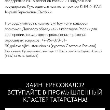
предприятие из 18 регионов России и 1 зарубежного
государства. Руководитель комитета –ректор КНИТУ-КАИ
Кирилл Германович Охоткин.
Присоединяйтесь к комитету «Научная и кадровая
политика» Делового объединения кластеров России для
кооперации, совместного продвижения и решения
отраслевых вопросов! +7-967-373-01-
90,galieva.s@clusterunion.ru (куратор Светлана Галиева)
Стать членом Промышленного кластера РТ. Контактное лицо: Серенко Ольга, 7
(8552)53-07-07 (доб.208)
ЗАИНТЕРЕСОВАЛО?
ВСТУПАЙТЕ В ПРОМЫШЛЕННЫЙ
КЛАСТЕР ТАТАРСТАНА!