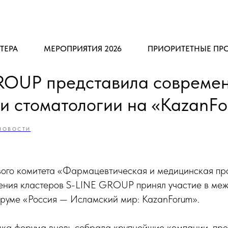
ТЕРА
МЕРОПРИЯТИЯ 2026
ПРИОРИТЕТНЫЕ ПР
ROUP представила совреме
ии стоматологии на «KazanF
НОВОСТИ
вого комитета «Фармацевтическая и медицинская п
ения кластеров S-LINE GROUP принял участие в ме
руме «Россия — Исламский мир: KazanForum».
дка форума вновь собрала крупнейшие компании, про