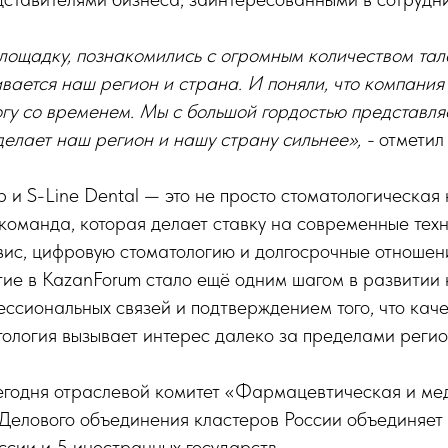
лощадку, познакомились с огромным количеством тал
ивается наш регион и страна. И поняли, что компания 
огу со временем. Мы с большой гордостью представля
 делает наш регион и нашу страну сильнее», -
отметил
b и S-Line Dental — это не просто стоматологическая
команда, которая делает ставку на современные техн
вис, цифровую стоматологию и долгосрочные отношен
ие в KazanForum стало ещё одним шагом в развитии 
ссиональных связей и подтверждением того, что кач
ология вызывает интерес далеко за пределами регио
сегодня отраслевой комитет «Фармацевтическая и ме
Делового объединения кластеров России объединяет
оссии и 5 иностранных государств.