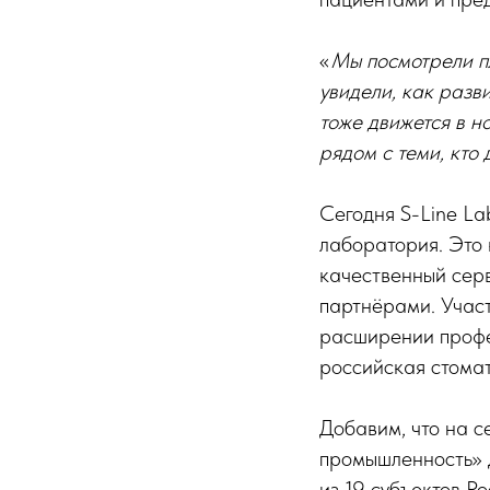
«
Мы посмотрели п
увидели, как разв
тоже движется в н
рядом с теми, кто
Сегодня S-Line La
лаборатория. Это 
качественный сер
партнёрами. Участ
расширении профе
российская стомат
Добавим, что на 
промышленность» 
из 19 субъектов Р