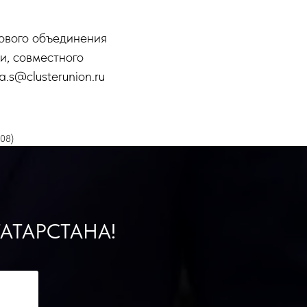
лового объединения
и, совместного
.s@clusterunion.ru
208)
АТАРСТАНА!