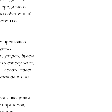
 среди этого
ла собственный
заботы о
ме превзошло
траны
, уверен, будем
му спросу на то,
 — делать людей
стал одним из
боты площадки
 партнёров,
честве.