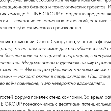
новационного бизнеса и технологических проектов. И
тия команда S-LINE GROUP с гордостью представля
огии — сочетание современных технологий, эстетики, 
венного зуботехнического производства.
енника компании, Олега Сухорукова, участие в фору
рады, что на этом значимом для республики и всей с
 большое количество друзей и партнёров, с которыми
ничество. Мы даже немного удивлены такому огромно
сказал он. — Мы ещё раз убедились, что наша миссия
выми — находит отклик в сердцах людей. Наш стенд 
во всём павильоне, и это невероятно вдохновляет».
гостей форума привлёк стенд компании. За время ра
NE GROUP познакомились с десятками потенциальных
ставителями бизнеса, заинтересованными в сотрудни