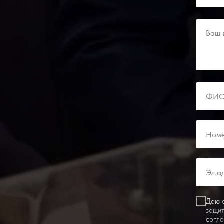
Даю с
защит
согл