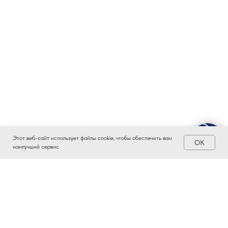
Этот веб-сайт использует файлы cookie, чтобы обеспечить вам
OK
наилучший сервис
ЗАИНТЕРЕСОВАЛО?
ВСТУПАЙТЕ В ПРОМЫШЛЕННЫЙ