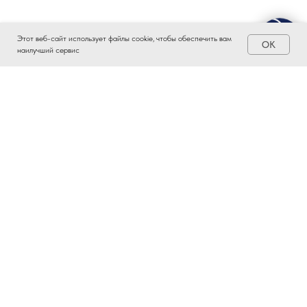
Этот веб-сайт использует файлы cookie, чтобы обеспечить вам
OK
наилучший сервис
ЗАИНТЕРЕСОВАЛО?
ВСТУПАЙТЕ В ПРОМЫШЛЕННЫЙ
КЛАСТЕР ТАТАРСТАНА!