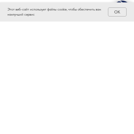
Этот веб-сайт использует файлы cookie, чтобы обеспечить вам
OK
наилучший сервис
ЗАИНТЕРЕСОВАЛО?
ВСТУПАЙТЕ В ПРОМЫШЛЕННЫЙ
КЛАСТЕР ТАТАРСТАНА!