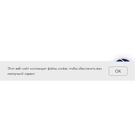
Этот веб-сайт использует файлы cookie, чтобы обеспечить вам
OK
наилучший сервис
ЗАИНТЕРЕСОВАЛО?
ВСТУПАЙТЕ В ПРОМЫШЛЕННЫЙ
КЛАСТЕР ТАТАРСТАНА!