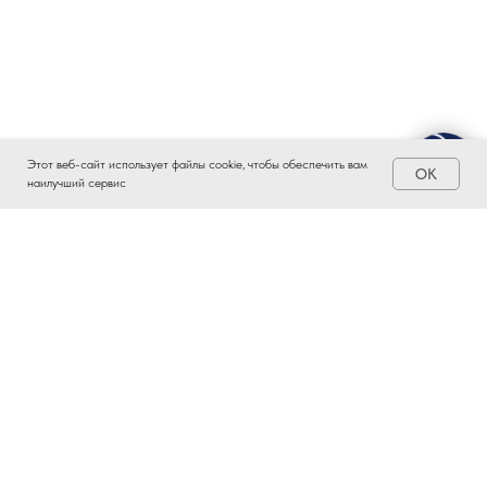
Этот веб-сайт использует файлы cookie, чтобы обеспечить вам
OK
наилучший сервис
ЗАИНТЕРЕСОВАЛО?
ВСТУПАЙТЕ В ПРОМЫШЛЕННЫЙ
КЛАСТЕР ТАТАРСТАНА!