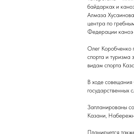
байдарках и каноэ
Алмаза Хусаинова
центра по гребны
Федерации каноэ 
Олег Коробченко п
спорта и туризма 
видам спорта Каза
В ходе совещания 
государственных с
Запланированы сов
Казани, Набережн
Планируется такж