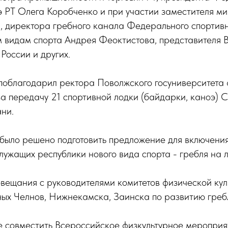
 РТ Олега Коробченко и при участии заместителя ми
, директора гребного канала Федерального спортив
м видам спорта Андрея Феоктистова, представителя 
России и других.
облагодарил ректора Поволжского госуниверситета 
за передачу 21 спортивной лодки (байдарки, каноэ)
ни.
было решено подготовить предложение для включения
лужащих республики нового вида спорта - гребля на 
ещания с руководителями комитетов физической кул
ых Челнов, Нижнекамска, Заинска по развитию греб
е совместить Всероссийское физкультурное мероприя