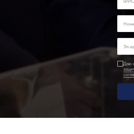
Даю с
защит
согл