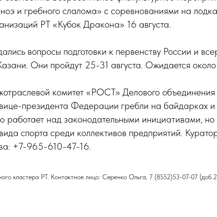
аноэ и гребного слалома» с соревнованиями на лодк
анизаций РТ «Кубок Дракона» 16 августа.
дались вопросы подготовки к первенству России и вс
азани. Они пройдут 25-31 августа. Ожидается около
жотраслевой комитет «РОСТ» Делового объединения 
 вице-президента Федерации гребли на байдарках и
ко работает над законодательными инициативами, но
вида спорта среди коллективов предприятий. Куратор
а: +7-965-610-47-16.
го кластера РТ. Контактное лицо: Серенко Ольга, 7 (8552)53-07-07 (доб.