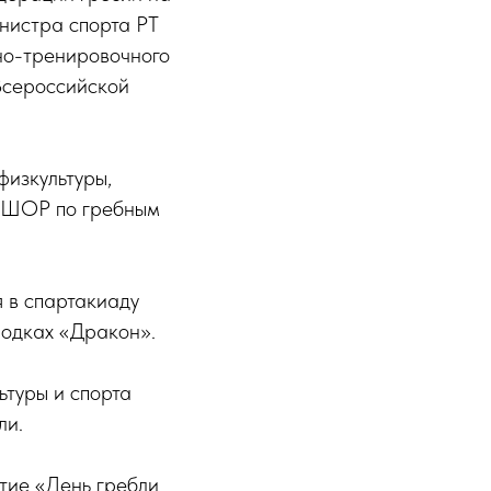
нистра спорта РТ
но-тренировочного
Всероссийской
физкультуры,
 СШОР по гребным
 в спартакиаду
лодках «Дракон».
ьтуры и спорта
ли.
тие «День гребли