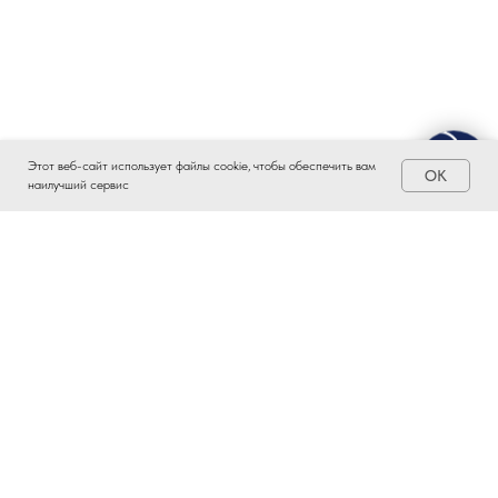
Этот веб-сайт использует файлы cookie, чтобы обеспечить вам
OK
наилучший сервис
ЗАИНТЕРЕСОВАЛО?
ВСТУПАЙТЕ В ПРОМЫШЛЕННЫЙ
КЛАСТЕР ТАТАРСТАНА!