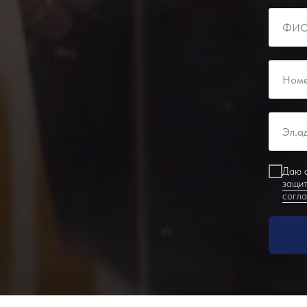
Даю с
защит
согл