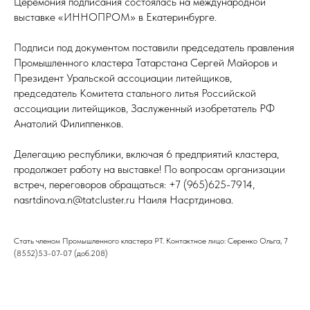
Церемония подписания состоялась на международной
выставке «ИННОПРОМ» в Екатеринбурге.
Подписи под документом поставили председатель правления
Промышленного кластера Татарстана Сергей Майоров и
Президент Уральской ассоциации литейщиков,
председатель Комитета стального литья Российской
ассоциации литейщиков, Заслуженный изобретатель РФ
Анатолий Филиппенков.
Делегацию республики, включая 6 предприятий кластера,
продолжает работу на выставке! По вопросам организации
встреч, переговоров обращаться: +7 (965)625-7914,
nasrtdinova.n@tatcluster.ru Наиля Насртдинова.
Стать членом Промышленного кластера РТ. Контактное лицо: Серенко Ольга, 7
(8552)53-07-07 (доб.208)