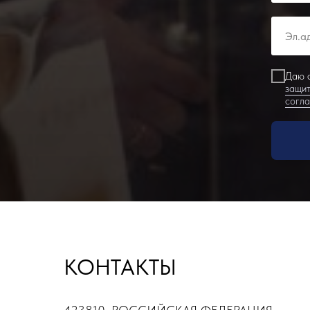
Даю с
защит
согл
КОНТАКТЫ