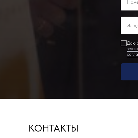
Даю с
защит
согл
КОНТАКТЫ