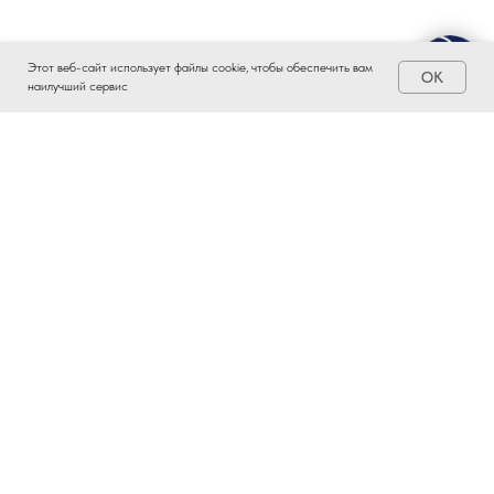
Этот веб-сайт использует файлы cookie, чтобы обеспечить вам
OK
наилучший сервис
ЗАИНТЕРЕСОВАЛО?
ВСТУПАЙТЕ В ПРОМЫШЛЕННЫЙ
КЛАСТЕР ТАТАРСТАНА!