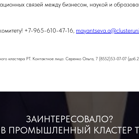
рационных связей между бизнесом, наукой и образов
комитету! +7-965-610-47-16,
mayantseva.a@clusteruni
го кластера РТ. Контактное лицо: Серенко Ольга, 7 (8552)53-07-07 (доб.
ЗАИНТЕРЕСОВАЛО?
 В ПРОМЫШЛЕННЫЙ КЛАСТЕР Т