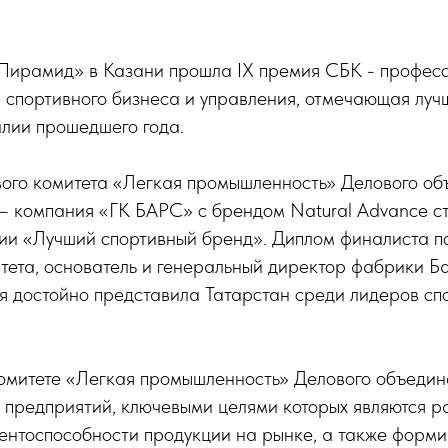
«Пирамид» в Казани прошла IX премия СБК - профес
 спортивного бизнеса и управления, отмечающая луч
алии прошедшего года.
вого комитета «Легкая промышленность» Делового о
 – компания «ГК БАРС» с брендом Natural Advancе с
ии «Лучший спортивный бренд». Диплом финалиста п
тета, основатель и генеральный директор фабрики Б
я достойно представила Татарстан среди лидеров сп
комитете «Легкая промышленность» Делового объедин
 предприятий, ключевыми целями которых являются р
ентоспособности продукции на рынке, а также форм