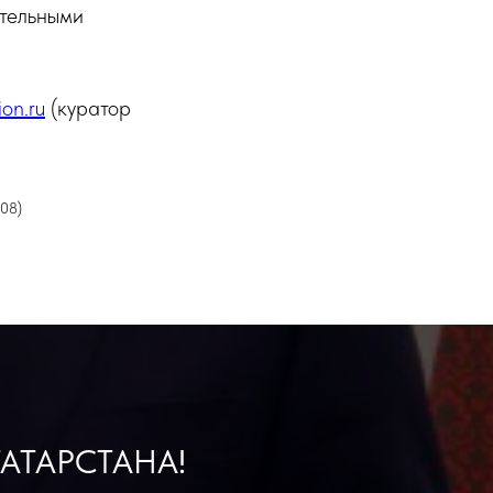
ательными
on.ru
(куратор
208)
АТАРСТАНА!