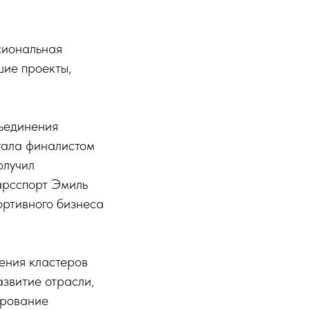
сиональная
шие проекты,
бъединения
тала финалистом
олучил
арсспорт Эмиль
ортивного бизнеса
ения кластеров
азвитие отрасли,
ирование