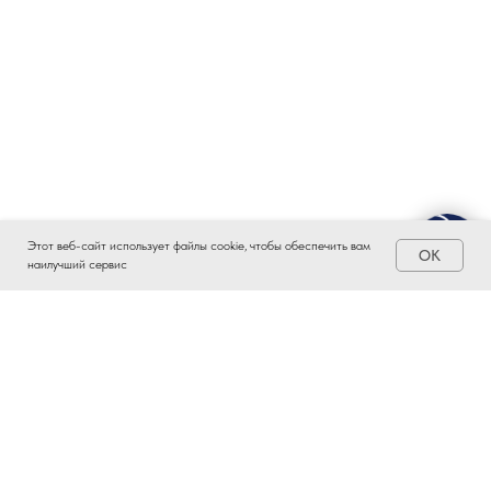
Этот веб-сайт использует файлы cookie, чтобы обеспечить вам
OK
наилучший сервис
ЗАИНТЕРЕСОВАЛО?
ВСТУПАЙТЕ В ПРОМЫШЛЕННЫЙ
КЛАСТЕР ТАТАРСТАНА!