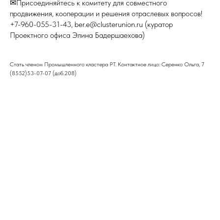
✉Присоединяйтесь к комитету для совместного
продвижения, кооперации и решения отраслевых вопросов!
+7-960-055-31-43, ber.e@clusterunion.ru (куратор
Проектного офиса Элина Бадершаехова)
Стать членом Промышленного кластера РТ. Контактное лицо: Серенко Ольга, 7
(8552)53-07-07 (доб.208)