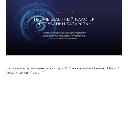
Стать членом Промышленного кластера РТ. Контактное лицо: Серенко Ольга, 7
(8552)53-07-07 (доб.208)