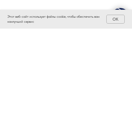
Этот веб-сайт использует файлы cookie, чтобы обеспечить вам
OK
наилучший сервис
ЗАИНТЕРЕСОВАЛО?
ВСТУПАЙТЕ В ПРОМЫШЛЕННЫЙ
КЛАСТЕР ТАТАРСТАНА!