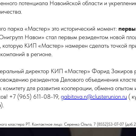
енного потенциала Навоийской области и укреплени
ничества.
ого парка «Мастер» это исторический момент:
первы
 Юнигрупп Навои» стал первым резидентом новой пло
, которую КИП «Мастер» намерен сделать точкой пр
компаний в регионе.
неральный директор КИП «Мастер» Фарид Закиров 
ровождению резидентов Делового объединения класте
 комитету для развития кооперации, обмена опытом
ов! +7 (965) 611-08-19,
gabitova.n@clusterunion.ru
( к
).
го кластера РТ. Контактное лицо: Серенко Ольга, 7 (8552)53-07-07 (доб.