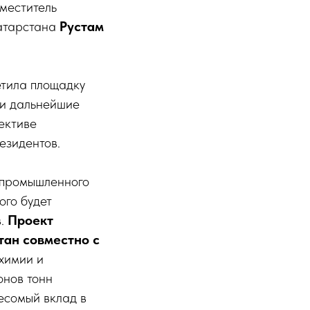
меститель
атарстана
Рустам
етила площадку
 и дальнейшие
ективе
езидентов.
 промышленного
ого будет
в.
Проект
тан совместно с
химии и
онов тонн
весомый вклад в