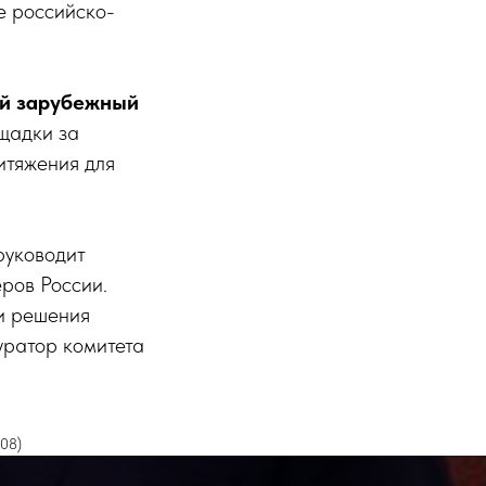
е российско-
й зарубежный
щадки за
итяжения для
руководит
ров России.
 и решения
уратор комитета
208)