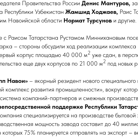
седателя Правительства России
Денис Мантуров,
за
 Республики Узбекистан
Жамшид Ходжаев,
Раис Т
им Навоийской области
Нормат Турсунов
и другие.
ве с Раисом Татарстана Рустамом Миннихановым пос
парка – стороны обсудили ход реализации комплекса
2
Первый корпус площадью 40 000 м
уже сдан, в персп
2
ельства еще двух корпусов по 21 000 м
под новых р
пп Навои»
– якорный резидент нового специального
 комплекс развития промышленности», вокруг котор
осистема компаний-партнеров и смежных производст
непосредственной поддержке Республики Татарс
омпания специализируется на производстве бытовой 
зводственная мощность завода составит до 40 милли
из которых 75% планируется отправлять на экспорт – 