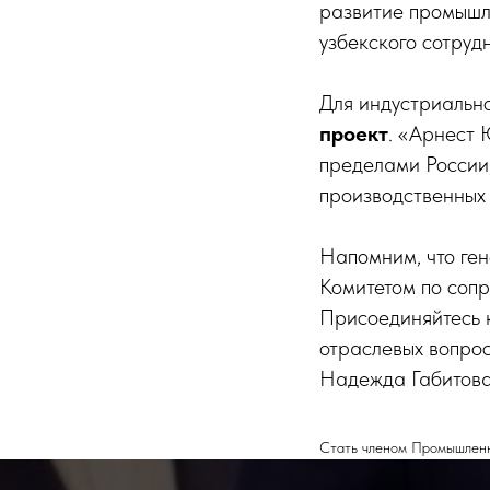
развитие промышл
узбекского сотруд
Для индустриальн
проект
. «Арнест
пределами России
производственных 
Напомним, что ге
Комитетом по соп
Присоединяйтесь к
отраслевых вопрос
Надежда Габитова
Стать членом Промышленно