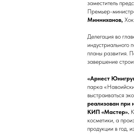
заместитель пред
Премьер-министра
Минниханов,
Хок
Делегация во гла
индустриального 
планы развития. 
завершение строит
«Арнест Юнигру
парка «Навоийский
выстраиваться эк
реализован при 
КИП «Мастер».
К
косметики, а прои
продукции в год, 