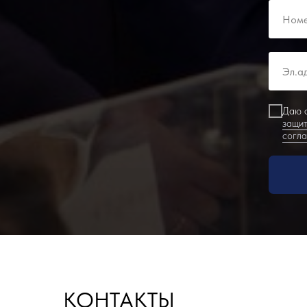
Даю с
защит
согл
КОНТАКТЫ